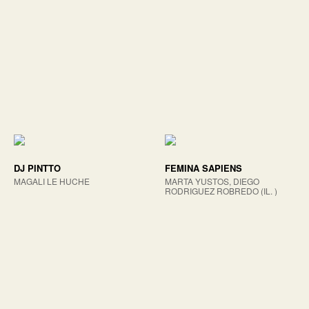
DJ PINTTO
FEMINA SAPIENS
MAGALI LE HUCHE
MARTA YUSTOS, DIEGO
RODRIGUEZ ROBREDO (IL. )