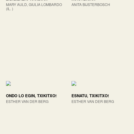
MARY AULD, GIULIA LOMBARDO
ANITA BIJSTERBOSCH
(IL. )
ONDO LO EGIN, TXIKITXO!
ESNATU, TXIKITXO!
ESTHER VAN DER BERG
ESTHER VAN DER BERG