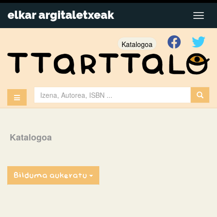
Katalogoa
Katalogoa
Bilduma aukeratu