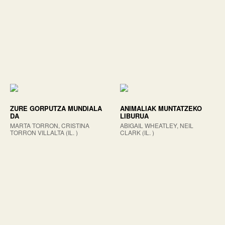
ZURE GORPUTZA MUNDIALA
ANIMALIAK MUNTATZEKO
DA
LIBURUA
MARTA TORRON, CRISTINA
ABIGAIL WHEATLEY, NEIL
TORRON VILLALTA (IL. )
CLARK (IL. )