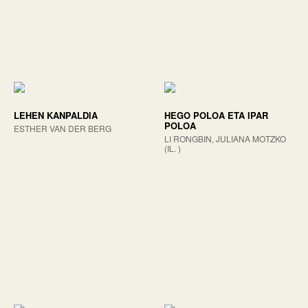
LEHEN KANPALDIA
HEGO POLOA ETA IPAR
POLOA
ESTHER VAN DER BERG
LI RONGBIN, JULIANA MOTZKO
(IL. )