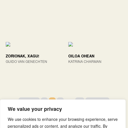
ZORIONAK, XAGU!
OILOA OHEAN
GUIDO VAN GENECHTEN
KATRINA CHARMAN
Aurrekoa
1
2
3
…
33
Hurrengoa
We value your privacy
We use cookies to enhance your browsing experience, serve
personalized ads or content, and analyze our traffic. By