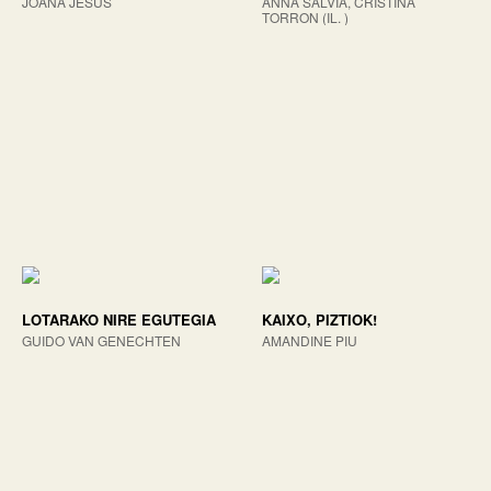
JOANA JESUS
ANNA SALVIA, CRISTINA
TORRON (IL. )
LOTARAKO NIRE EGUTEGIA
KAIXO, PIZTIOK!
GUIDO VAN GENECHTEN
AMANDINE PIU