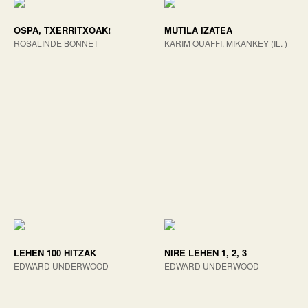
OSPA, TXERRITXOAK!
MUTILA IZATEA
ROSALINDE BONNET
KARIM OUAFFI, MIKANKEY (IL. )
LEHEN 100 HITZAK
NIRE LEHEN 1, 2, 3
EDWARD UNDERWOOD
EDWARD UNDERWOOD