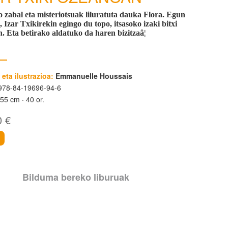
 zabal eta misteriotsuak liluratuta dauka Flora. Egun
 Izar Txikirekin egingo du topo, itsasoko izaki bitxi
n. Eta betirako aldatuko da haren bizitzaâ¦
 eta ilustrazioa:
Emmanuelle Houssais
78-84-19696-94-6
255 cm
40 or.
0 €
i
Bilduma bereko liburuak