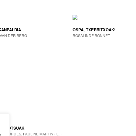
KANPALDIA
OSPA, TXERRITXOAK!
VAN DER BERG
ROSALINDE BONNET
BALIOTSUAK
ESBORDES, PAULINE MARTIN (IL. )
e