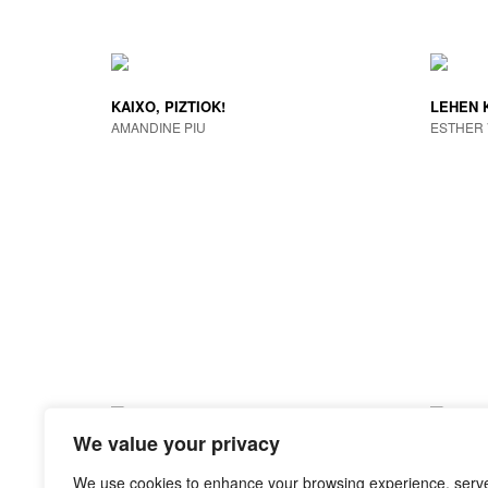
KAIXO, PIZTIOK!
LEHEN 
AMANDINE PIU
ESTHER 
We value your privacy
PERU SAGUTXOA
GAUZA 
JOE TODD-STANTON
ASTRID D
We use cookies to enhance your browsing experience, serv