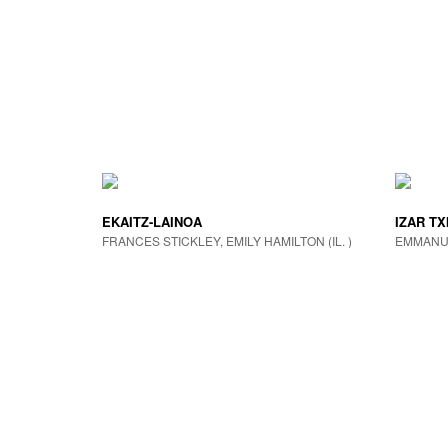
EKAITZ-LAINOA
IZAR TX
FRANCES STICKLEY, EMILY HAMILTON (IL. )
EMMANU