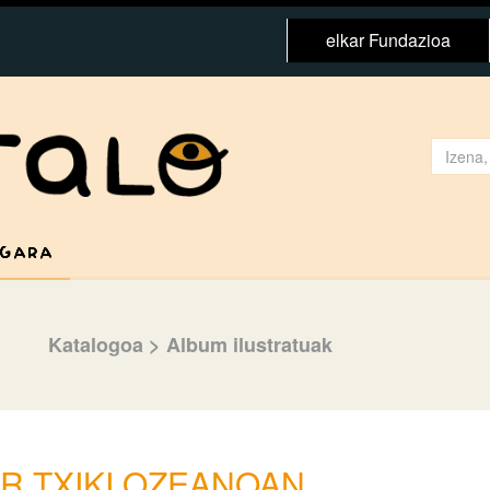
elkar Fundazioa
 GARA
Katalogoa
>
Album ilustratuak
AR TXIKI OZEANOAN