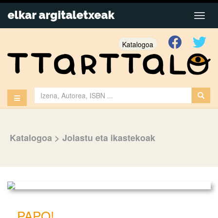
Katalogoa
Katalogoa
>
Jolastu eta ikastekoak
PAPO!