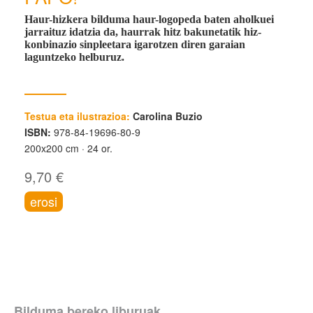
Haur-hizkera bilduma haur-logopeda baten aholkuei
jarraituz idatzia da, haurrak hitz bakunetatik hiz-
konbinazio sinpleetara igarotzen diren garaian
laguntzeko helburuz.
Testua eta ilustrazioa:
Carolina Buzio
ISBN:
978-84-19696-80-9
200x200 cm
24 or.
9,70 €
erosi
Bilduma bereko liburuak