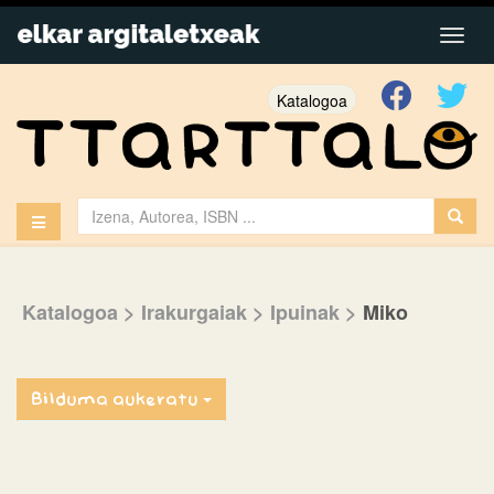
Katalogoa
Katalogoa
> Irakurgaiak
> Ipuinak
>
Miko
Bilduma aukeratu