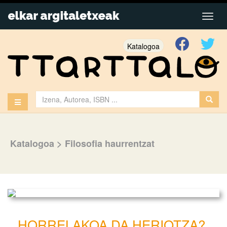
Katalogoa
Katalogoa
>
Filosofia haurrentzat
HORRELAKOA DA HERIOTZA?