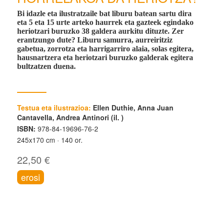
Bi idazle eta ilustratzaile bat liburu batean sartu dira
eta 5 eta 15 urte arteko haurrek eta gazteek egindako
heriotzari buruzko 38 galdera aurkitu dituzte. Zer
erantzungo dute? Liburu samurra, aurreiritziz
gabetua, zorrotza eta harrigarriro alaia, solas egitera,
hausnartzera eta heriotzari buruzko galderak egitera
bultzatzen duena.
Testua eta ilustrazioa:
Ellen Duthie, Anna Juan
Cantavella, Andrea Antinori (il. )
ISBN:
978-84-19696-76-2
245x170 cm
140 or.
22,50 €
erosi