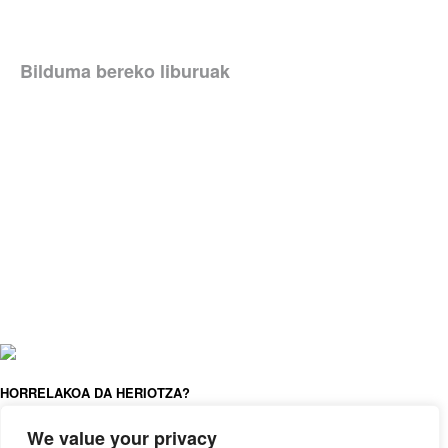
Bilduma bereko liburuak
HORRELAKOA DA HERIOTZA?
ELLEN DUTHIE, ANNA JUAN
CANTAVELLA, ANDREA ANTINORI
We value your privacy
(IL. )