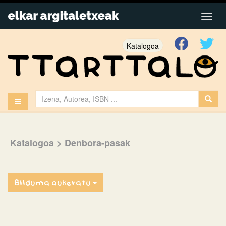
Katalogoa
Katalogoa
> Denbora-pasak
Bilduma aukeratu