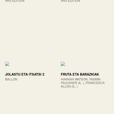
ARS EDITION
ARS EDITION
JOLASTU ETA ITSATSI 2
FRUTA ETA BARAZKIAK
BALLON
HANNAH WATSON, YASMIN
FAULKNER (IL. ), FRANCESCA
ALLEN (IL. )