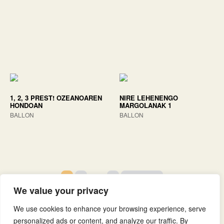
1, 2, 3 PREST! OZEANOAREN
NIRE LEHENENGO
HONDOAN
MARGOLANAK 1
BALLON
BALLON
1
2
…
4
Hurrengoa
We value your privacy
We use cookies to enhance your browsing experience, serve
personalized ads or content, and analyze our traffic. By