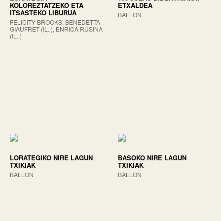
KOLOREZTATZEKO ETA
ETXALDEA
ITSASTEKO LIBURUA
BALLON
FELICITY BROOKS, BENEDETTA
GIAUFRET (IL. ), ENRICA RUSINA
(IL. )
LORATEGIKO NIRE LAGUN
BASOKO NIRE LAGUN
TXIKIAK
TXIKIAK
BALLON
BALLON