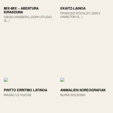
MIX-MIX – ABENTURA
EKAITZ-LAINOA
KIRASDUNA
FRANCES STICKLEY, EMILY
HAMILTON (IL. )
DIEGO VAISBERG, DGPH STUDIO
(IL. )
PINTTO ERRITMO LATINOA
ANIMALIEN KOREOGRAFIAK
MAGALI LE HUCHE
NURIA SOLSONA