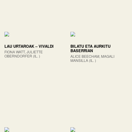
LAU URTAROAK – VIVALDI
BILATU ETA AURKITU
BASERRIAN
FIONA WATT, JULIETTE
OBERNDORFER (IL. )
ALICE BEECHAM, MAGALI
MANSILLA (IL. )