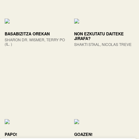
BASABIZITZA OREKAN
NON EZKUTATU DAITEKE
JIRAFA?
SHARON DR. WISMER, TERRY PO
(IL. )
SHAKTI STAAL, NICOLAS TREVE
PAPO!
GOAZEN!