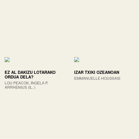
EZ AL DAKIZU LOTARAKO
IZAR TXIKI OZEANOAN
ORDUA DELA?
EMMANUELLE HOUSSAIS
LOU PEACOK, INGELA P.
ARRHENIUS (IL. )