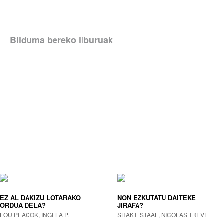
Bilduma bereko liburuak
EZ AL DAKIZU LOTARAKO
NON EZKUTATU DAITEKE
ORDUA DELA?
JIRAFA?
LOU PEACOK, INGELA P.
SHAKTI STAAL, NICOLAS TREVE