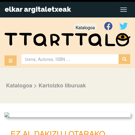
Katalogoa
Katalogoa
>
Kartoizko liburuak
EZ AL DAKIZU LOTARAKO