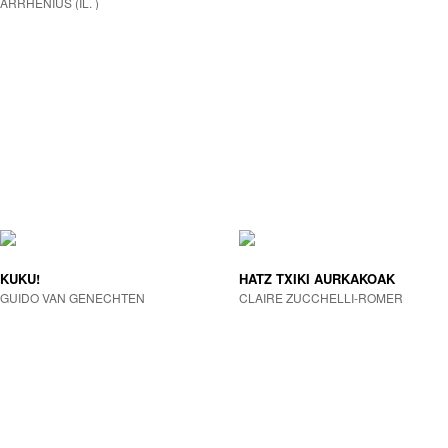
ARRHENIUS (IL. )
KUKU!
HATZ TXIKI AURKAKOAK
GUIDO VAN GENECHTEN
CLAIRE ZUCCHELLI-ROMER