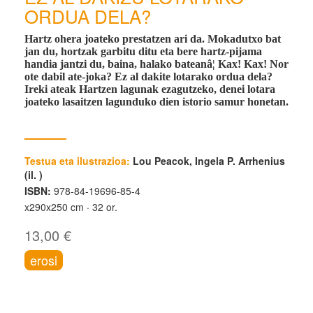
ORDUA DELA?
Hartz ohera joateko prestatzen ari da. Mokadutxo bat
jan du, hortzak garbitu ditu eta bere hartz-pijama
handia jantzi du, baina, halako bateanâ¦ Kax! Kax! Nor
ote dabil ate-joka? Ez al dakite lotarako ordua dela?
Ireki ateak Hartzen lagunak ezagutzeko, denei lotara
joateko lasaitzen lagunduko dien istorio samur honetan.
Testua eta ilustrazioa:
Lou Peacok, Ingela P. Arrhenius
(il. )
ISBN:
978-84-19696-85-4
x290x250 cm
32 or.
13,00 €
erosi