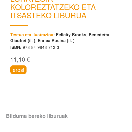
KOLOREZTATZEKO ETA
ITSASTEKO LIBURUA
Testua eta ilustrazioa:
Felicity Brooks, Benedetta
Giaufret (il. ), Enrica Rusina (il. )
ISBN:
978-84-9843-713-3
11,10 €
erosi
Bilduma bereko liburuak