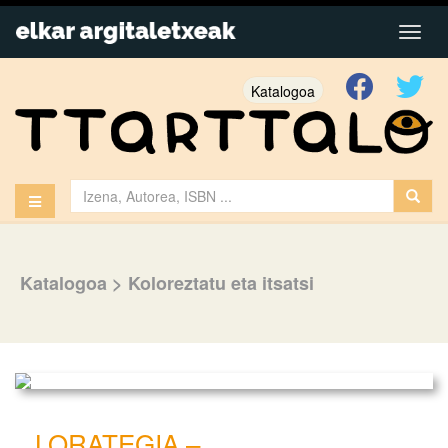
Katalogoa
Katalogoa
>
Koloreztatu eta itsatsi
LORATEGIA –