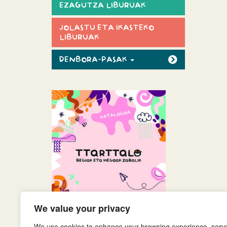
EZAGUTZA LIBURUAK
JOLASTU ETA IKASTEKO
LIBURUAK
DENBORA-PASAK
We value your privacy
We use cookies to enhance your browsing experience, serv