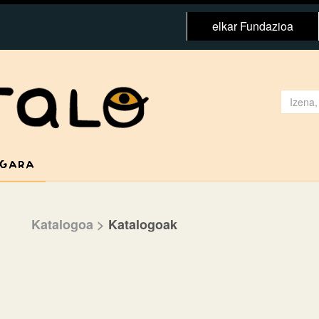
elkar Fundazioa
 GARA
Katalogoa
>
Katalogoak