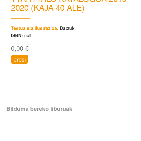
2020 (KAJA 40 ALE)
Testua eta ilustrazioa:
Batzuk
ISBN:
null
0,00 €
erosi
Bilduma bereko liburuak