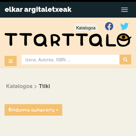
Katalogoa
Katalogoa
>
Ttiki
Bilduma aukeratu