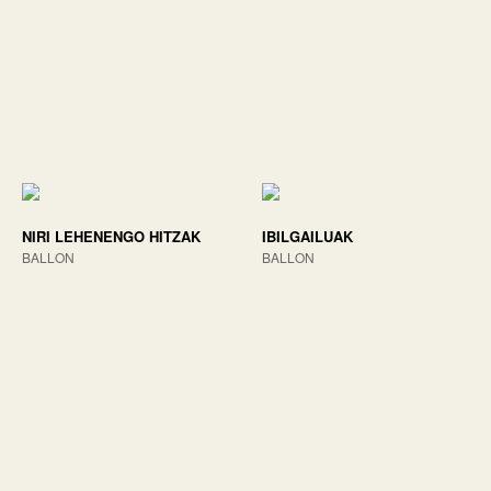
NIRI LEHENENGO HITZAK
IBILGAILUAK
BALLON
BALLON