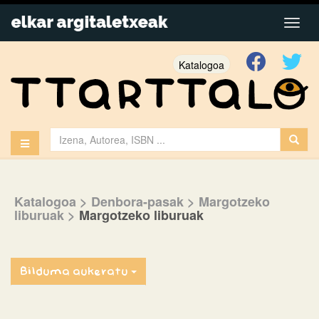
Katalogoa
Katalogoa
> Denbora-pasak
> Margotzeko
liburuak
>
Margotzeko liburuak
Bilduma aukeratu