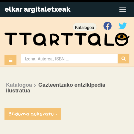
Katalogoa
Katalogoa
>
Gazteentzako entziklpedia
ilustratua
Bilduma aukeratu