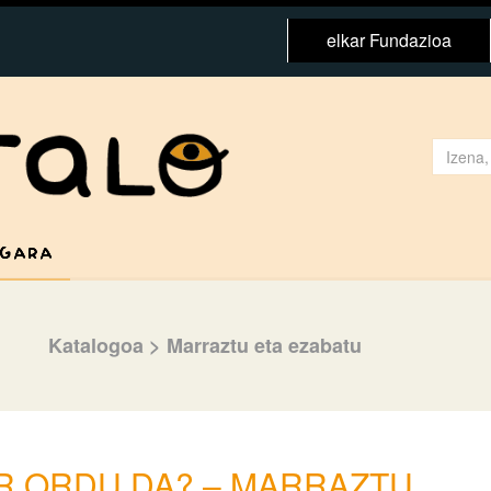
elkar Fundazioa
 GARA
Katalogoa
>
Marraztu eta ezabatu
R ORDU DA? – MARRAZTU