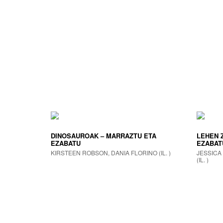
DINOSAUROAK – MARRAZTU ETA
LEHEN 
EZABATU
EZABAT
KIRSTEEN ROBSON, DANIA FLORINO (IL. )
JESSICA
(IL. )