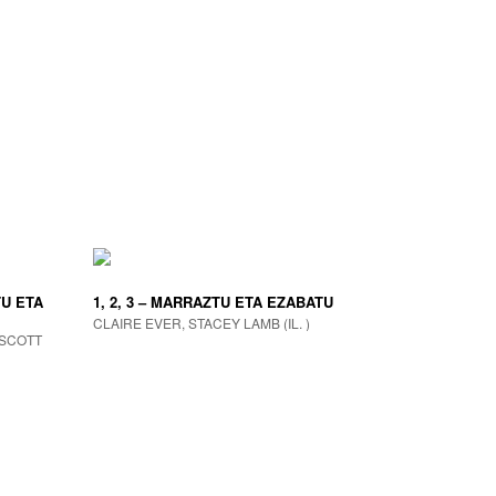
U ETA
1, 2, 3 – MARRAZTU ETA EZABATU
CLAIRE EVER, STACEY LAMB (IL. )
 SCOTT