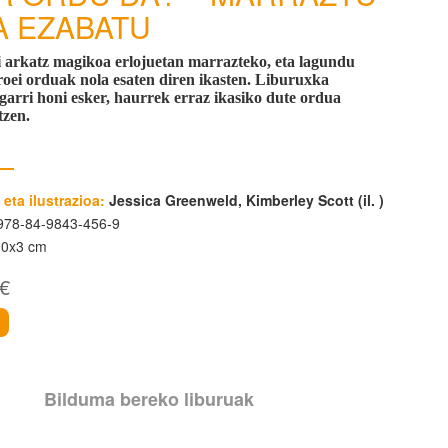
A EZABATU
i arkatz magikoa erlojuetan marrazteko, eta lagundu
oei orduak nola esaten diren ikasten. Liburuxka
igarri honi esker, haurrek erraz ikasiko dute ordua
tzen.
 eta ilustrazioa:
Jessica Greenweld, Kimberley Scott (il. )
78-84-9843-456-9
10x3 cm
 €
i
Bilduma bereko liburuak