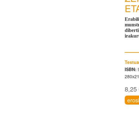
ET
Erabil
munstr
dibert
irakur
Testua
ISBN:
9
280x2
8,25
eros