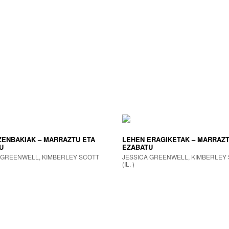
ZENBAKIAK – MARRAZTU ETA
LEHEN ERAGIKETAK – MARRAZT
U
EZABATU
 GREENWELL, KIMBERLEY SCOTT
JESSICA GREENWELL, KIMBERLEY
(IL. )