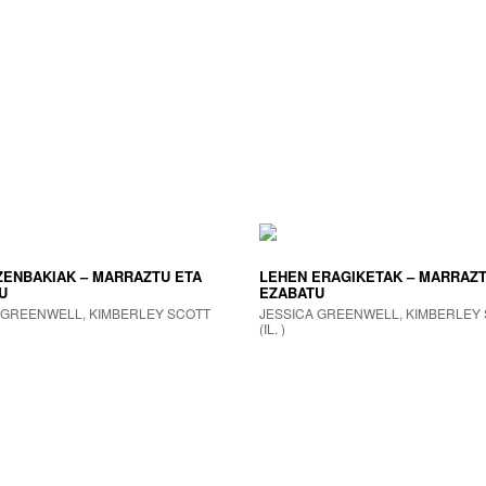
ZENBAKIAK – MARRAZTU ETA
LEHEN ERAGIKETAK – MARRAZT
U
EZABATU
 GREENWELL, KIMBERLEY SCOTT
JESSICA GREENWELL, KIMBERLEY
(IL. )