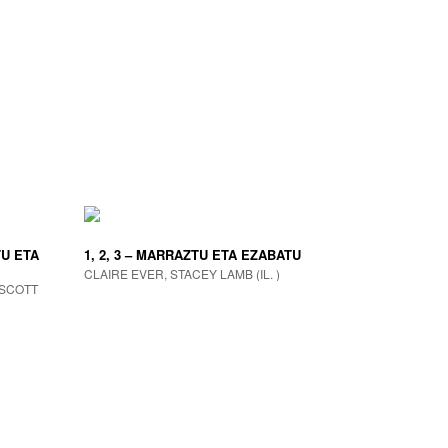
U ETA
1, 2, 3 – MARRAZTU ETA EZABATU
CLAIRE EVER, STACEY LAMB (IL. )
 SCOTT