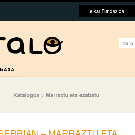
elkar Fundazioa
 GARA
Katalogoa
>
Marraztu eta ezabatu
SERRIAN – MARRAZTU ETA