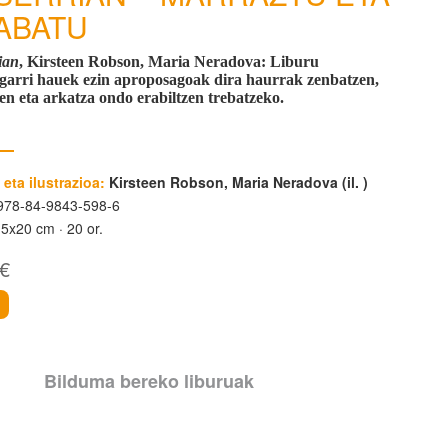
ABATU
ian
, Kirsteen Robson, Maria Neradova
: Liburu
igarri hauek ezin aproposagoak dira haurrak zenbatzen,
en eta arkatza ondo erabiltzen trebatzeko.
 eta ilustrazioa:
Kirsteen Robson, Maria Neradova (il. )
78-84-9843-598-6
15x20 cm
20 or.
 €
i
Bilduma bereko liburuak