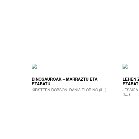
DINOSAUROAK – MARRAZTU ETA
LEHEN 
EZABATU
EZABAT
KIRSTEEN ROBSON, DANIA FLORINO (IL. )
JESSICA
(IL. )