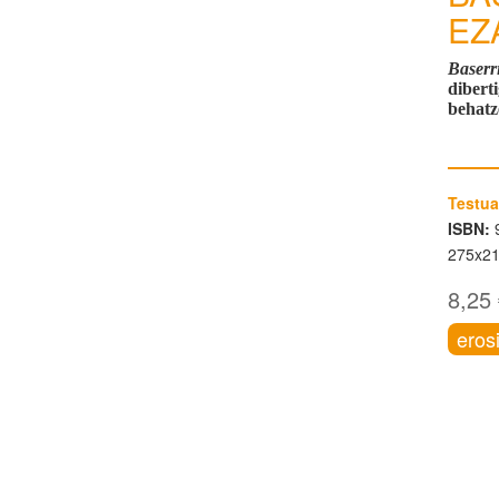
EZ
Baserr
dibert
behatz
Testua
ISBN:
9
275x2
8,25
eros