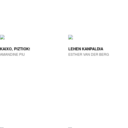
KAIXO, PIZTIOK!
LEHEN KANPALDIA
AMANDINE PIU
ESTHER VAN DER BERG