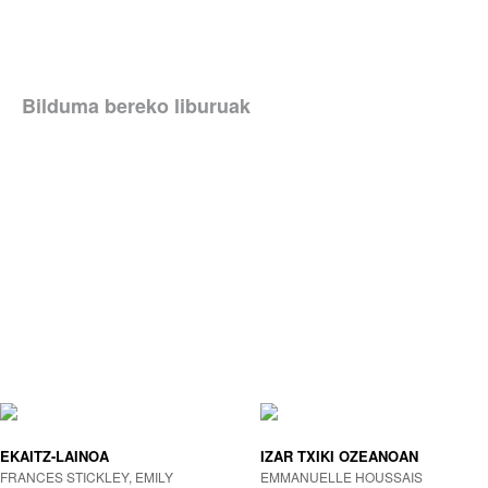
Bilduma bereko liburuak
EKAITZ-LAINOA
IZAR TXIKI OZEANOAN
FRANCES STICKLEY, EMILY
EMMANUELLE HOUSSAIS