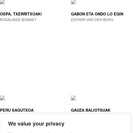
OSPA, TXERRITXOAK!
GABON ETA ONDO LO EGIN
ROSALINDE BONNET
ESTHER VAN DER BERG
PERU SAGUTXOA
GAUZA BALIOTSUAK
JOE TODD-STANTON
ASTRID DESBORDES, PAULINE
MARTIN (IL. )
We value your privacy