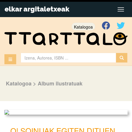
Katalogoa
Katalogoa
>
Album ilustratuak
O! SOINUAK EGITEN DITUEN