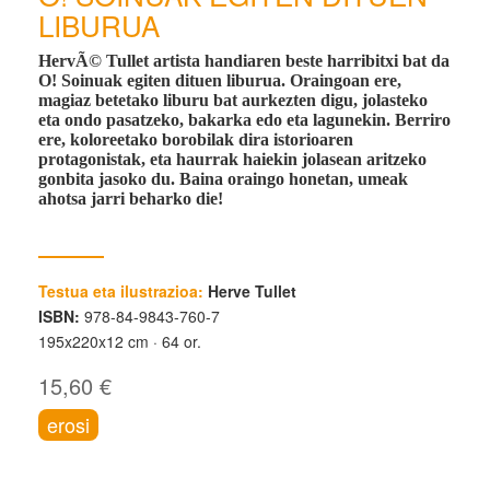
LIBURUA
HervÃ© Tullet artista handiaren beste harribitxi bat da
O! Soinuak egiten dituen liburua. Oraingoan ere,
magiaz betetako liburu bat aurkezten digu, jolasteko
eta ondo pasatzeko, bakarka edo eta lagunekin. Berriro
ere, koloreetako borobilak dira istorioaren
protagonistak, eta haurrak haiekin jolasean aritzeko
gonbita jasoko du. Baina oraingo honetan, umeak
ahotsa jarri beharko die!
Testua eta ilustrazioa:
Herve Tullet
ISBN:
978-84-9843-760-7
195x220x12 cm
64 or.
15,60 €
erosi