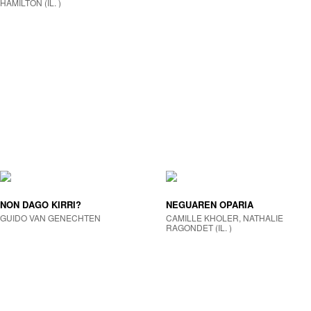
HAMILTON (IL. )
NON DAGO KIRRI?
NEGUAREN OPARIA
GUIDO VAN GENECHTEN
CAMILLE KHOLER, NATHALIE
RAGONDET (IL. )