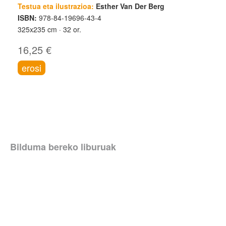
Testua eta ilustrazioa:
Esther Van Der Berg
ISBN:
978-84-19696-43-4
325x235 cm
32 or.
16,25 €
erosi
Bilduma bereko liburuak