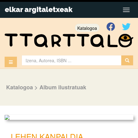
Katalogoa
Katalogoa
>
Album ilustratuak
LEHEN KANPALDIA