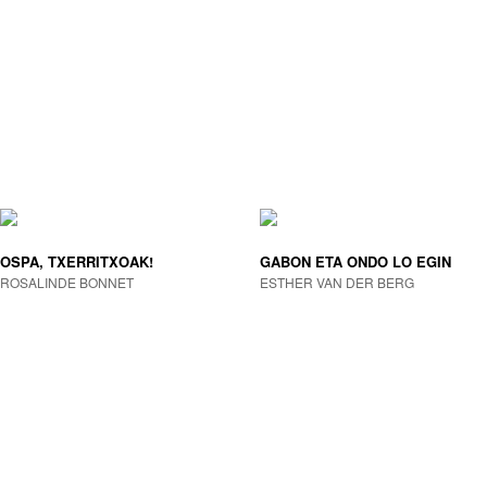
OSPA, TXERRITXOAK!
GABON ETA ONDO LO EGIN
ROSALINDE BONNET
ESTHER VAN DER BERG