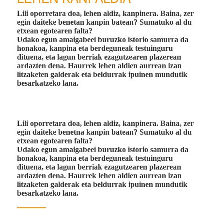
Lili oporretara doa, lehen aldiz, kanpinera. Baina, zer
egin daiteke benetan kanpin batean? Sumatuko al du
etxean egotearen falta?
Udako egun amaigabeei buruzko istorio samurra da
honakoa, kanpina eta berdeguneak testuinguru
dituena, eta lagun berriak ezagutzearen plazerean
ardazten dena. Haurrek lehen aldien aurrean izan
litzaketen galderak eta beldurrak ipuinen mundutik
besarkatzeko lana.
Lili oporretara doa, lehen aldiz, kanpinera. Baina, zer
egin daiteke benetna kanpin batean? Sumatuko al du
etxean egotearen falta?
Udako egun amaigabeei buruzko istorio samurra da
honakoa, kanpina eta berdeguneak testuinguru
dituena, eta lagun berriak ezagutzearen plazerean
ardazten dena. Haurrek lehen aldien aurrean izan
litzaketen galderak eta beldurrak ipuinen mundutik
besarkatzeko lana.