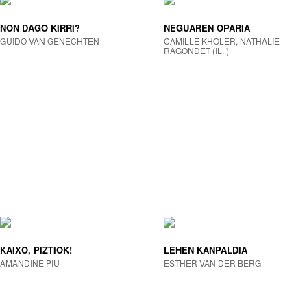
NON DAGO KIRRI?
NEGUAREN OPARIA
GUIDO VAN GENECHTEN
CAMILLE KHOLER, NATHALIE
RAGONDET (IL. )
KAIXO, PIZTIOK!
LEHEN KANPALDIA
AMANDINE PIU
ESTHER VAN DER BERG