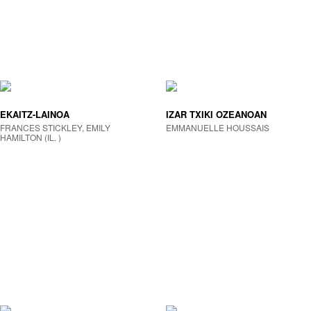
EKAITZ-LAINOA
IZAR TXIKI OZEANOAN
FRANCES STICKLEY, EMILY
EMMANUELLE HOUSSAIS
HAMILTON (IL. )