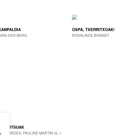
KANPALDIA
OSPA, TXERRITXOAK!
VAN DER BERG
ROSALINDE BONNET
BALIOTSUAK
ESBORDES, PAULINE MARTIN (IL. )
e