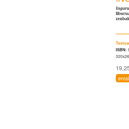
Ingur
liburu
zenbak
Testua
ISBN:
9
320x2
19,2
eros