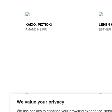
KAIXO, PIZTIOK!
LEHEN 
AMANDINE PIU
ESTHER 
We value your privacy
PERU SAGUTXOA
GAUZA 
JOE TODD-STANTON
ASTRID D
We use cookies to enhance your browsing experience, serv