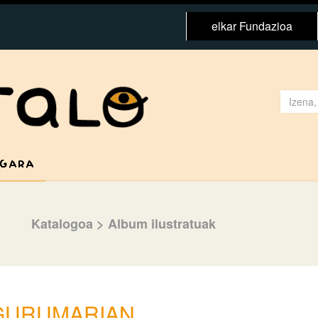
elkar Fundazioa
 GARA
Katalogoa
>
Album ilustratuak
GURUMARIAN