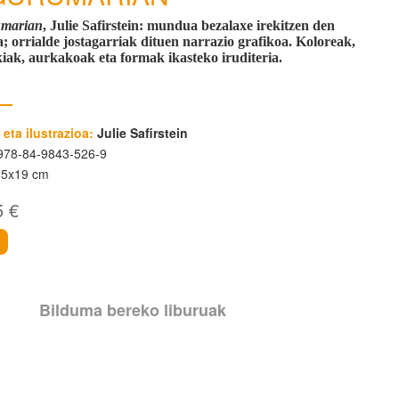
umarian
, Julie Safirstein
: mundua bezalaxe irekitzen den
a; orrialde jostagarriak dituen narrazio grafikoa. Koloreak,
iak, aurkakoak eta formak ikasteko iruditeria.
 eta ilustrazioa:
Julie Safirstein
78-84-9843-526-9
65x19 cm
5 €
i
Bilduma bereko liburuak