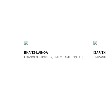
EKAITZ-LAINOA
IZAR TX
FRANCES STICKLEY, EMILY HAMILTON (IL. )
EMMANU