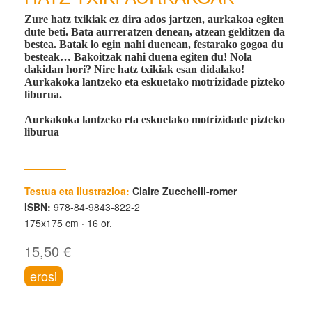
Zure hatz txikiak ez dira ados jartzen, aurkakoa egiten
dute beti. Bata aurreratzen denean, atzean gelditzen da
bestea. Batak lo egin nahi duenean, festarako gogoa du
besteak… Bakoitzak nahi duena egiten du! Nola
dakidan hori? Nire hatz txikiak esan didalako!
Aurkakoka lantzeko eta eskuetako motrizidade pizteko
liburua.
Aurkakoka lantzeko eta eskuetako motrizidade pizteko
liburua
Testua eta ilustrazioa:
Claire Zucchelli-romer
ISBN:
978-84-9843-822-2
175x175 cm
16 or.
15,50 €
erosi