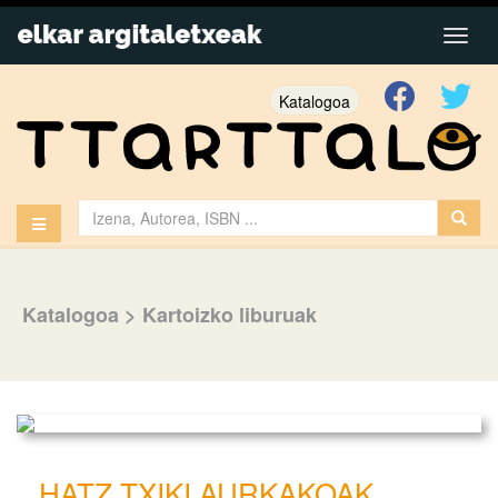
Katalogoa
Katalogoa
>
Kartoizko liburuak
HATZ TXIKI AURKAKOAK