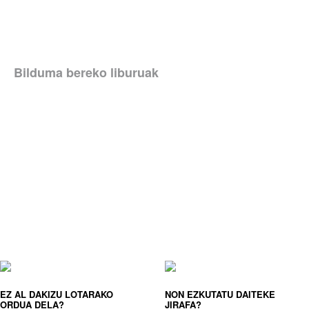
Bilduma bereko liburuak
EZ AL DAKIZU LOTARAKO
NON EZKUTATU DAITEKE
ORDUA DELA?
JIRAFA?