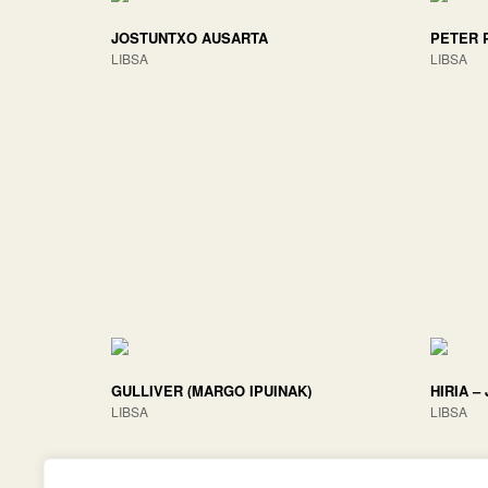
JOSTUNTXO AUSARTA
PETER 
LIBSA
LIBSA
GULLIVER (MARGO IPUINAK)
HIRIA –
LIBSA
LIBSA