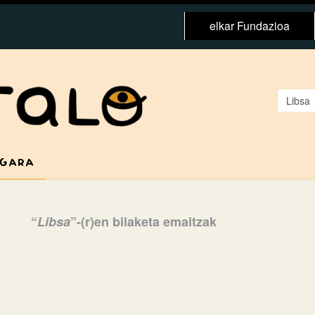
elkar Fundazioa
 GARA
“
Libsa
”-(r)en bilaketa emaitzak