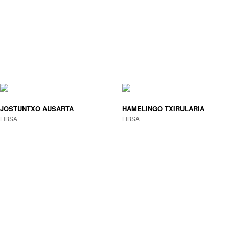
JOSTUNTXO AUSARTA
HAMELINGO TXIRULARIA
LIBSA
LIBSA