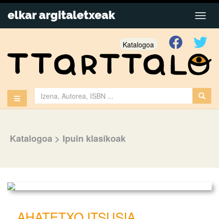
Katalogoa
Katalogoa
>
Ipuin klasikoak
AHATETXO ITSUSIA