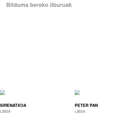
Bilduma bereko liburuak
SIRENATXOA
PETER PAN
LIBSA
LIBSA