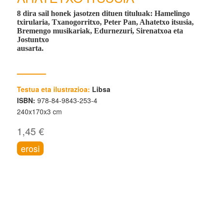
8 dira sail honek jasotzen dituen tituluak:
Hamelingo
txirularia, Txanogorritxo, Peter Pan, Ahatetxo itsusia,
Bremengo musikariak, Edurnezuri, Sirenatxoa eta
Jostuntxo
ausarta.
Testua eta ilustrazioa:
Libsa
ISBN:
978-84-9843-253-4
240x170x3 cm
1,45 €
erosi