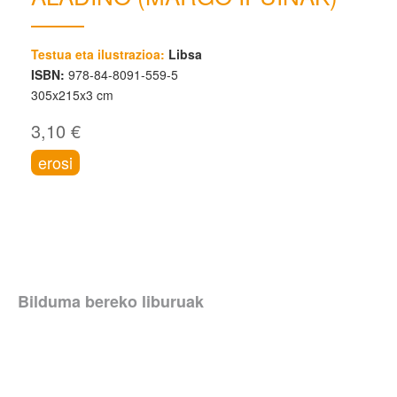
Testua eta ilustrazioa:
Libsa
ISBN:
978-84-8091-559-5
305x215x3 cm
3,10 €
erosi
Bilduma bereko liburuak