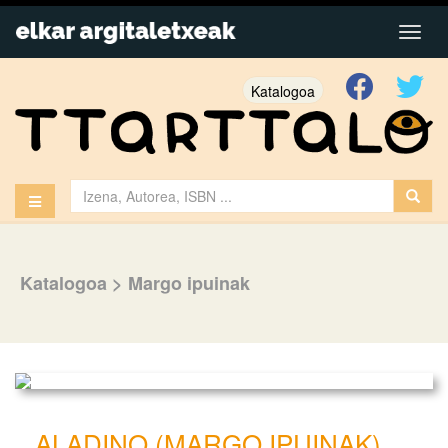
Katalogoa
Katalogoa
>
Margo ipuinak
ALADINO (MARGO IPUINAK)