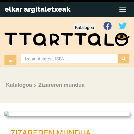
Katalogoa
Katalogoa
>
Zizareren mundua
ZIZAREREN MUNDUA.