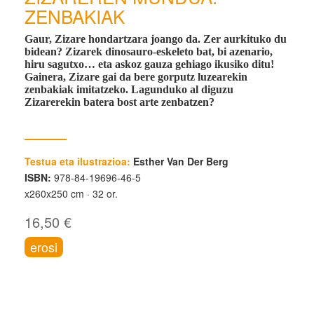
ZENBAKIAK
Gaur, Zizare hondartzara joango da. Zer aurkituko du
bidean? Zizarek dinosauro-eskeleto bat, bi azenario,
hiru sagutxo… eta askoz gauza gehiago ikusiko ditu!
Gainera, Zizare gai da bere gorputz luzearekin
zenbakiak imitatzeko. Lagunduko al diguzu
Zizarerekin batera bost arte zenbatzen?
Testua eta ilustrazioa:
Esther Van Der Berg
ISBN:
978-84-19696-46-5
x260x250 cm
32 or.
16,50 €
erosi