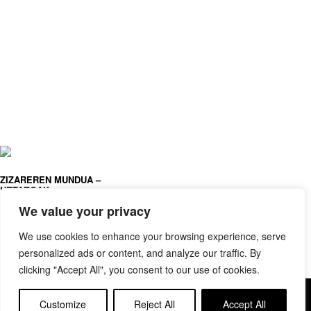
ZIZAREREN MUNDUA –
URTAROAK
ESTHER VAN DEN BERG
We value your privacy
We use cookies to enhance your browsing experience, serve
personalized ads or content, and analyze our traffic. By
clicking "Accept All", you consent to our use of cookies.
Copyright © elkar Argitaletxeak
Customize
Reject All
Accept All
Lege oharra
Cookie politika