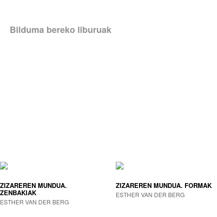
Bilduma bereko liburuak
ZIZAREREN MUNDUA.
ZIZAREREN MUNDUA. FORMAK
ZENBAKIAK
ESTHER VAN DER BERG
ESTHER VAN DER BERG