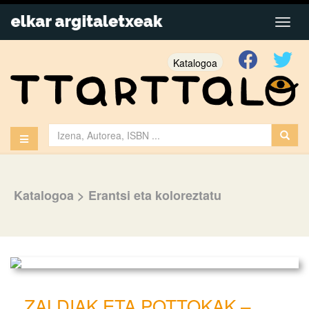
Katalogoa
Katalogoa
>
Erantsi eta koloreztatu
ZALDIAK ETA POTTOKAK –