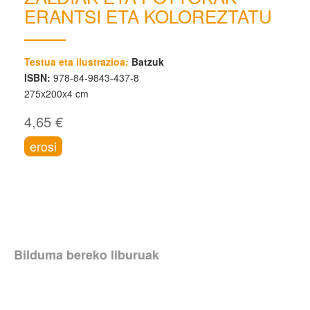
ERANTSI ETA KOLOREZTATU
Testua eta ilustrazioa:
Batzuk
ISBN:
978-84-9843-437-8
275x200x4 cm
4,65 €
erosi
Bilduma bereko liburuak