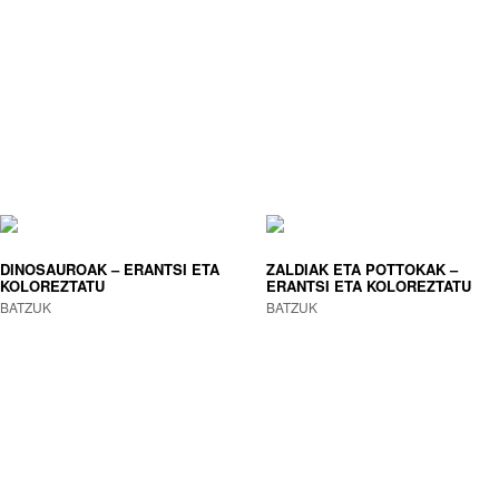
DINOSAUROAK – ERANTSI ETA
ZALDIAK ETA POTTOKAK –
KOLOREZTATU
ERANTSI ETA KOLOREZTATU
BATZUK
BATZUK