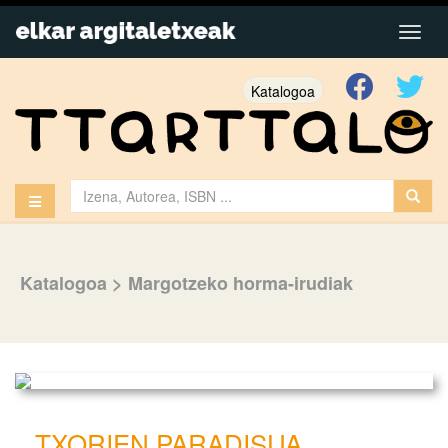
Katalogoa
Katalogoa
>
Margotzeko horma-irudiak
TXORIEN PARADISUA