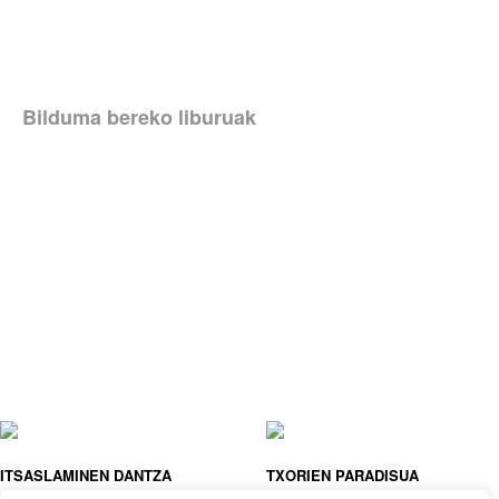
Bilduma bereko liburuak
ITSASLAMINEN DANTZA
TXORIEN PARADISUA
ELODIE NOUHEN
MURIEL KERBA