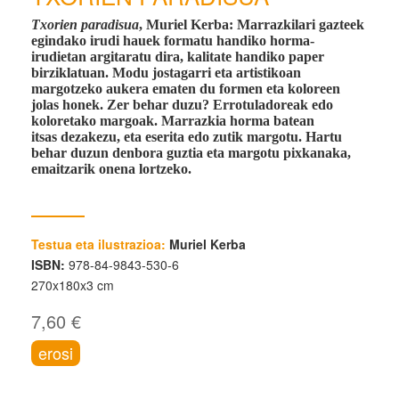
Txorien paradisua
, Muriel Kerba:
Marrazkilari gazteek
egindako irudi hauek formatu handiko horma-
irudietan argitaratu dira, kalitate handiko paper
birziklatuan. Modu jostagarri eta artistikoan
margotzeko aukera ematen du formen eta koloreen
jolas honek. Zer behar duzu? Errotuladoreak edo
koloretako margoak. Marrazkia horma batean
itsas dezakezu, eta eserita edo zutik margotu. Hartu
behar duzun denbora guztia eta margotu pixkanaka,
emaitzarik onena lortzeko.
Testua eta ilustrazioa:
Muriel Kerba
ISBN:
978-84-9843-530-6
270x180x3 cm
7,60 €
erosi