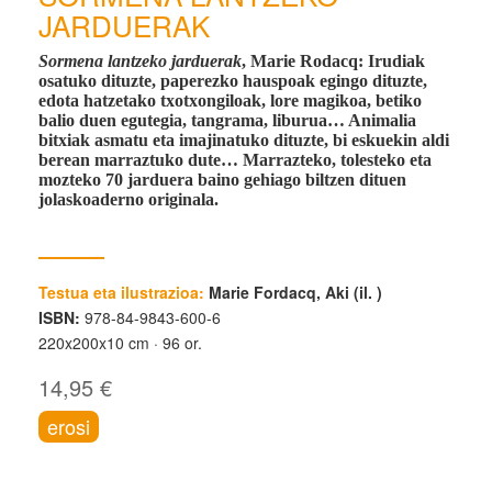
JARDUERAK
Sormena lantzeko jarduerak
, Marie Rodacq
: Irudiak
osatuko dituzte, paperezko hauspoak egingo dituzte,
edota hatzetako txotxongiloak, lore magikoa, betiko
balio duen egutegia, tangrama, liburua… Animalia
bitxiak asmatu eta imajinatuko dituzte, bi eskuekin aldi
berean marraztuko dute… Marrazteko, tolesteko eta
mozteko 70 jarduera baino gehiago biltzen dituen
jolaskoaderno originala.
Testua eta ilustrazioa:
Marie Fordacq, Aki (il. )
ISBN:
978-84-9843-600-6
220x200x10 cm
96 or.
14,95 €
erosi