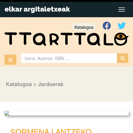
Katalogoa
Katalogoa
>
Jarduerak
SORMENA LANTZEKO