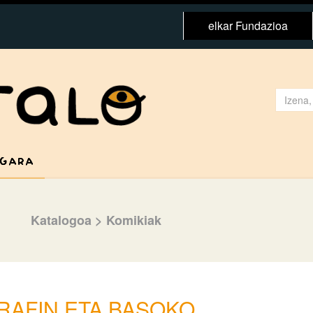
elkar Fundazioa
 GARA
Katalogoa
>
Komikiak
RAFIN ETA BASOKO