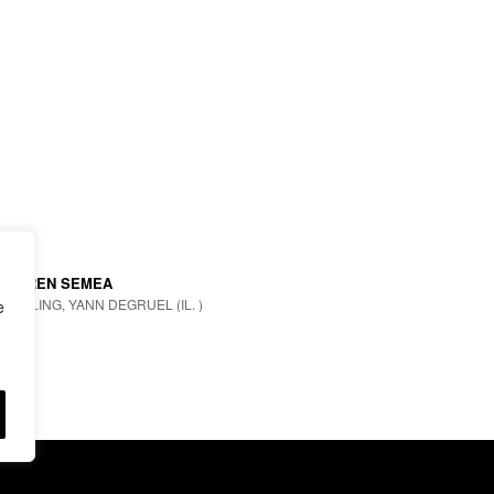
TEAREN SEMEA
KIPLING, YANN DEGRUEL (IL. )
e