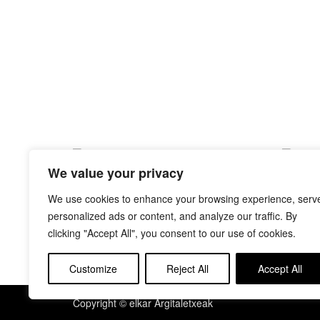
We value your privacy
SERAFIN ETA BASOKO ANIMALIAK
ELEFAN
BATZUK
RUDYARD 
We use cookies to enhance your browsing experience, serv
personalized ads or content, and analyze our traffic. By
clicking "Accept All", you consent to our use of cookies.
Customize
Reject All
Accept All
Copyright © elkar Argitaletxeak