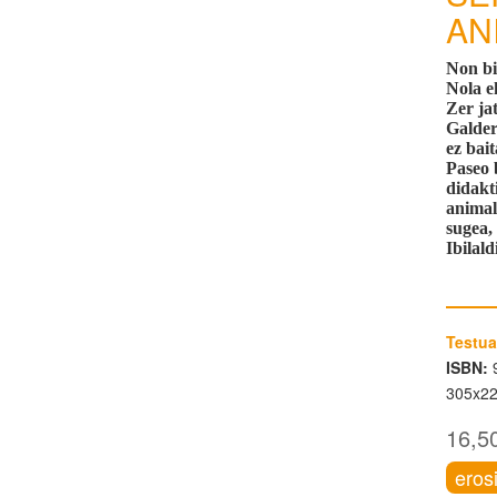
AN
Non bi
Nola e
Zer ja
Galder
ez bai
Paseo 
didakt
animal
sugea,
Ibilald
Testua
ISBN:
9
305x2
16,5
eros