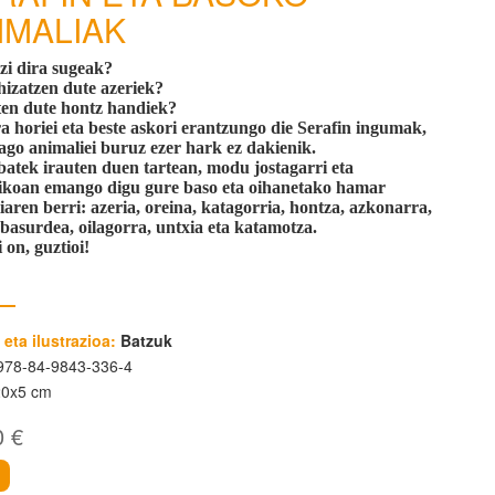
IMALIAK
zi dira sugeak?
hizatzen dute azeriek?
ten dute hontz handiek?
a horiei eta beste askori erantzungo die Serafin ingumak,
tago animaliei buruz ezer hark ez dakienik.
batek irauten duen tartean, modu jostagarri eta
ikoan emango digu gure baso eta oihanetako hamar
iaren berri: azeria, oreina, katagorria, hontza, azkonarra,
 basurdea, oilagorra, untxia eta katamotza.
i on, guztioi!
 eta ilustrazioa:
Batzuk
78-84-9843-336-4
20x5 cm
0 €
i