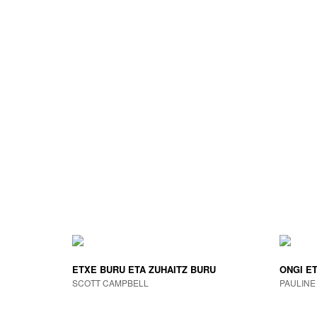
ETXE BURU ETA ZUHAITZ BURU
ONGI E
SCOTT CAMPBELL
PAULINE 