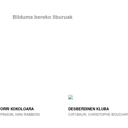
Bilduma bereko liburuak
TORRI KOKOLOARA
DESBERDINEN KLUBA
PINSON, IVAN RABBIOSI
CATI BAUR, CHRISTOPHE BOUCHARD 