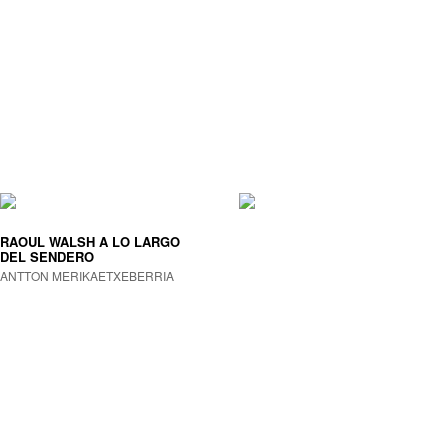
RAOUL WALSH A LO LARGO
DEL SENDERO
ANTTON MERIKAETXEBERRIA