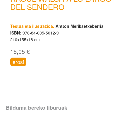
DEL SENDERO
Testua eta ilustrazioa:
Antton Merikaetxeberria
ISBN:
978-84-605-5012-9
210x155x18 cm
15,05 €
erosi
Bilduma bereko liburuak