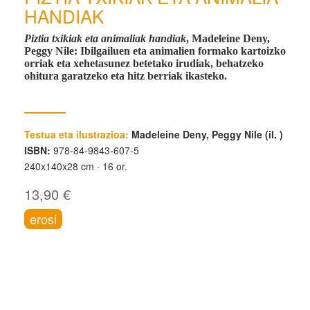
HANDIAK
Piztia txikiak eta animaliak handiak
, Madeleine Deny,
Peggy Nile
: Ibilgailuen eta animalien formako kartoizko
orriak eta xehetasunez betetako irudiak, behatzeko
ohitura garatzeko eta hitz berriak ikasteko.
Testua eta ilustrazioa:
Madeleine Deny, Peggy Nile (il. )
ISBN:
978-84-9843-607-5
240x140x28 cm
16 or.
13,90 €
erosi