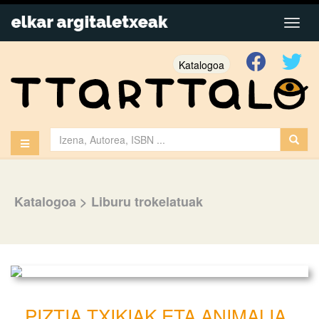
Katalogoa
Katalogoa
>
Liburu trokelatuak
PIZTIA TXIKIAK ETA ANIMALIA