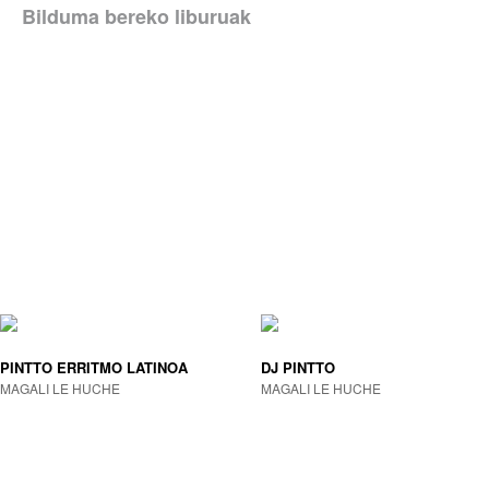
Bilduma bereko liburuak
PINTTO ERRITMO LATINOA
DJ PINTTO
MAGALI LE HUCHE
MAGALI LE HUCHE