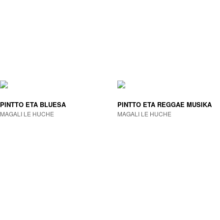
PINTTO ETA BLUESA
PINTTO ETA REGGAE MUSIKA
MAGALI LE HUCHE
MAGALI LE HUCHE