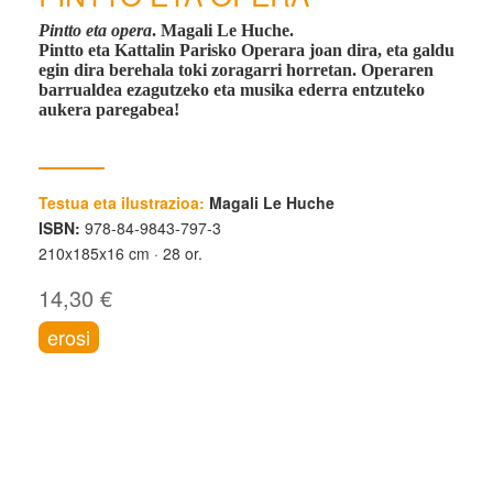
Pintto eta opera
. Magali Le Huche.
Pintto eta Kattalin Parisko Operara joan dira, eta galdu
egin dira berehala toki zoragarri horretan. Operaren
barrualdea ezagutzeko eta musika ederra entzuteko
aukera paregabea!
Testua eta ilustrazioa:
Magali Le Huche
ISBN:
978-84-9843-797-3
210x185x16 cm
28 or.
14,30 €
erosi