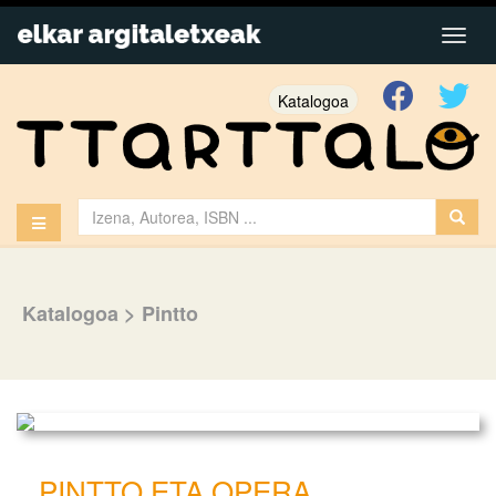
Katalogoa
Katalogoa
>
Pintto
PINTTO ETA OPERA