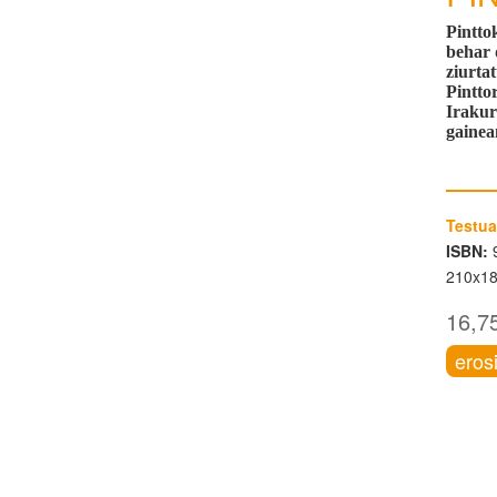
Pintto
behar 
ziurta
Pintto
Irakur
gainea
Testua
ISBN:
9
210x1
16,7
eros