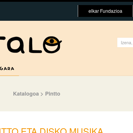
elkar Fundazioa
 GARA
Katalogoa
>
Pintto
NTTO ETA DISKO MUSIKA