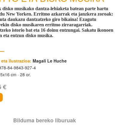
k disko musikako dantza-lehiaketa batean parte hartu
du New Yorken. Erritmo azkarrak eta janzkera zoroak:
tuta daukazu dantzatzeko giro bikaina! Ezagutu
rekin disko musikaren erritmo zirraragarriak.
tzeko istorio bat eta 16 doinu entzungai. Sakatu ikonoen
n eta entzun disko musika.
 eta ilustrazioa:
Magali Le Huche
78-84-9843-927-4
85x16 cm
28 or.
5 €
i
Bilduma bereko liburuak