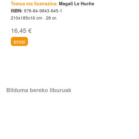
Testua eta ilustrazioa:
Magali Le Huche
ISBN:
978-84-9843-845-1
210x185x16 cm
28 or.
16,45 €
erosi
Bilduma bereko liburuak