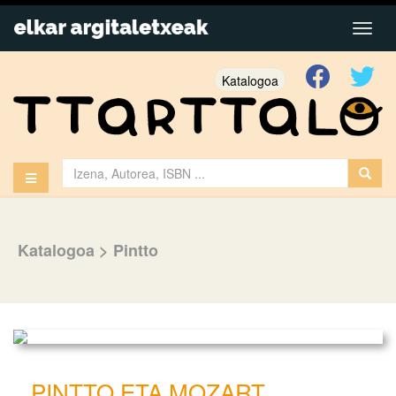
Katalogoa
Katalogoa
>
Pintto
PINTTO ETA MOZART