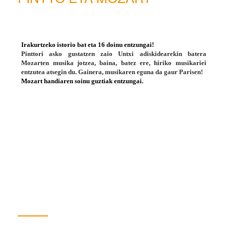
Irakurtzeko istorio bat eta 16 doinu entzungai!
Pinttori asko gustatzen zaio Untxi adiskidearekin batera
Mozarten musika jotzea, baina, batez ere, hiriko musikariei
entzutea atsegin du.
Gainera, musikaren eguna da gaur Parisen!
Mozart handiaren soinu guztiak entzungai.