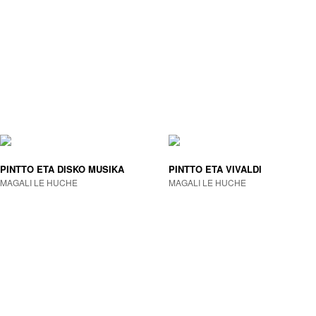
PINTTO ETA DISKO MUSIKA
PINTTO ETA VIVALDI
MAGALI LE HUCHE
MAGALI LE HUCHE