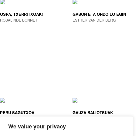
OSPA, TXERRITXOAK!
GABON ETA ONDO LO EGIN
ROSALINDE BONNET
ESTHER VAN DER BERG
PERU SAGUTXOA
GAUZA BALIOTSUAK
JOE TODD-STANTON
ASTRID DESBORDES, PAULINE
MARTIN (IL. )
We value your privacy