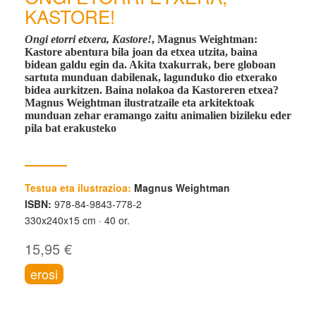
KASTORE!
Ongi etorri etxera, Kastore!
, Magnus Weightman:
Kastore abentura bila joan da etxea utzita, baina
bidean galdu egin da. Akita txakurrak, bere globoan
sartuta munduan dabilenak, lagunduko dio etxerako
bidea aurkitzen. Baina nolakoa da Kastoreren etxea?
Magnus Weightman ilustratzaile eta arkitektoak
munduan zehar eramango zaitu animalien bizileku eder
pila bat erakusteko
Testua eta ilustrazioa:
Magnus Weightman
ISBN:
978-84-9843-778-2
330x240x15 cm
40 or.
15,95 €
erosi