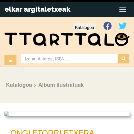
Katalogoa
Katalogoa
>
Album ilustratuak
ONGI ETORRI ETXERA,