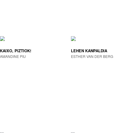
KAIXO, PIZTIOK!
LEHEN KANPALDIA
AMANDINE PIU
ESTHER VAN DER BERG