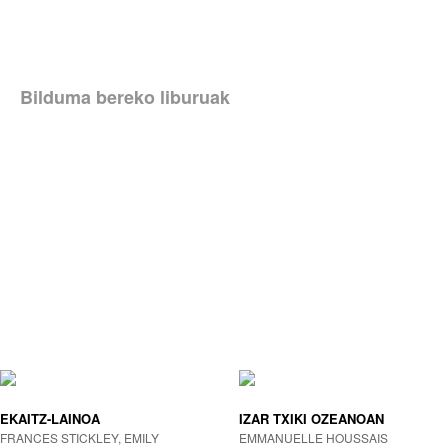
Bilduma bereko liburuak
EKAITZ-LAINOA
IZAR TXIKI OZEANOAN
FRANCES STICKLEY, EMILY
EMMANUELLE HOUSSAIS