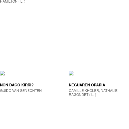
HAMILTON (IL. )
NON DAGO KIRRI?
NEGUAREN OPARIA
GUIDO VAN GENECHTEN
CAMILLE KHOLER, NATHALIE
RAGONDET (IL. )