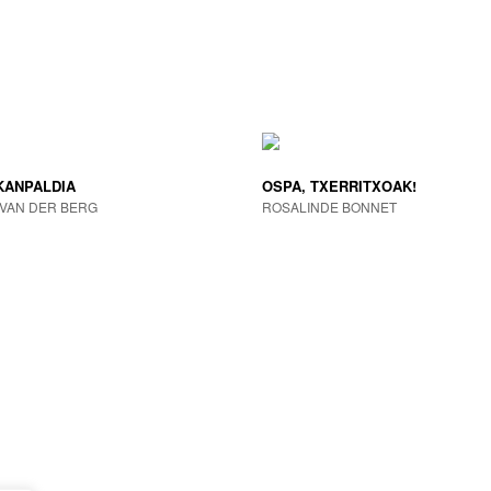
KANPALDIA
OSPA, TXERRITXOAK!
VAN DER BERG
ROSALINDE BONNET