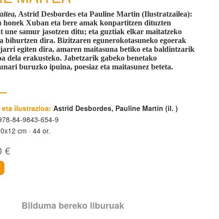
aitea,
Astrid Desbordes eta Pauline Martin (Ilustratzailea):
 honek Xuban eta bere amak konpartitzen dituzten
t une samur jasotzen ditu; eta guztiak elkar maitatzeko
ia bihurtzen dira. Bizitzaren egunerokotasuneko egoerak
jarri egiten dira, amaren maitasuna betiko eta baldintzarik
a dela erakusteko. Jabetzarik gabeko benetako
unari buruzko ipuina, poesiaz eta maitasunez beteta.
 eta ilustrazioa:
Astrid Desbordes, Pauline Martin (il. )
78-84-9843-654-9
00x12 cm
44 or.
0 €
i
Bilduma bereko liburuak