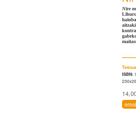
Nire m
Liburu
hainba
aitzak
kontra
gabeko
maitas
Testua
ISBN:
9
230x2
14,0
eros