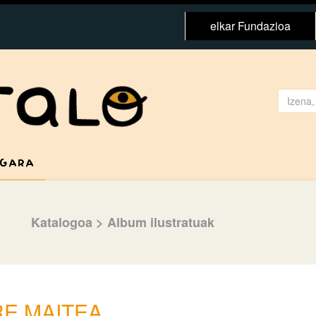
elkar Fundazioa
 GARA
Katalogoa
>
Album ilustratuak
RE MAITEA