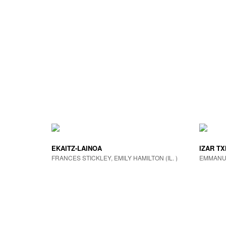
EKAITZ-LAINOA
IZAR TX
FRANCES STICKLEY, EMILY HAMILTON (IL. )
EMMANU