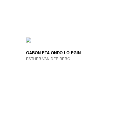
GABON ETA ONDO LO EGIN
ESTHER VAN DER BERG