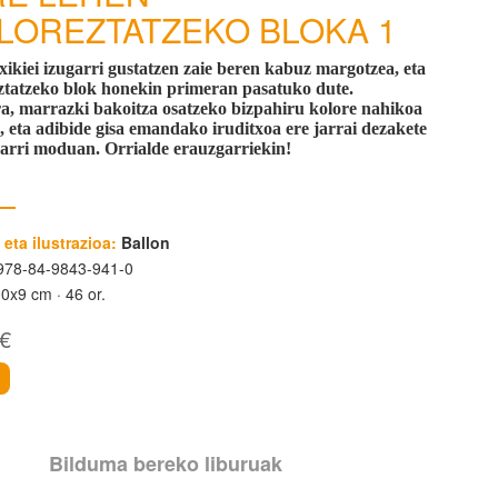
LOREZTATZEKO BLOKA 1
xikiei izugarri gustatzen zaie beren kabuz margotzea, eta
ztatzeko blok honekin primeran pasatuko dute.
a, marrazki bakoitza osatzeko bizpahiru kolore nahikoa
e, eta adibide gisa emandako iruditxoa ere jarrai dezakete
arri moduan. Orrialde erauzgarriekin!
 eta ilustrazioa:
Ballon
78-84-9843-941-0
00x9 cm
46 or.
 €
i
Bilduma bereko liburuak