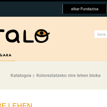
elkar Fundazioa
 GARA
Katalogoa
>
Koloreztatzeko nire lehen bloka
RE LEHEN