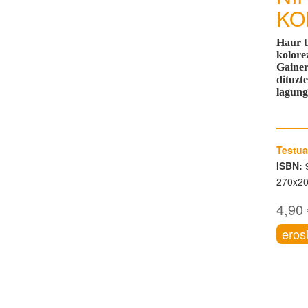
KO
Haur t
kolore
Gainer
dituzt
lagung
Testua
ISBN:
9
270x2
4,90
eros