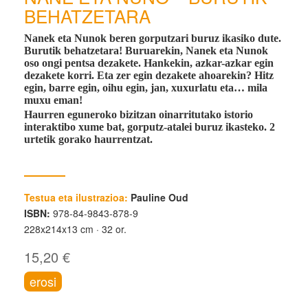
BEHATZETARA
Nanek eta Nunok beren gorputzari buruz ikasiko dute.
Burutik behatzetara! Buruarekin, Nanek eta Nunok
oso ongi pentsa dezakete. Hankekin, azkar-azkar egin
dezakete korri. Eta zer egin dezakete ahoarekin? Hitz
egin, barre egin, oihu egin, jan, xuxurlatu eta… mila
muxu eman!
Haurren eguneroko bizitzan oinarritutako istorio
interaktibo xume bat, gorputz-atalei buruz ikasteko. 2
urtetik gorako haurrentzat.
Testua eta ilustrazioa:
Pauline Oud
ISBN:
978-84-9843-878-9
228x214x13 cm
32 or.
15,20 €
erosi