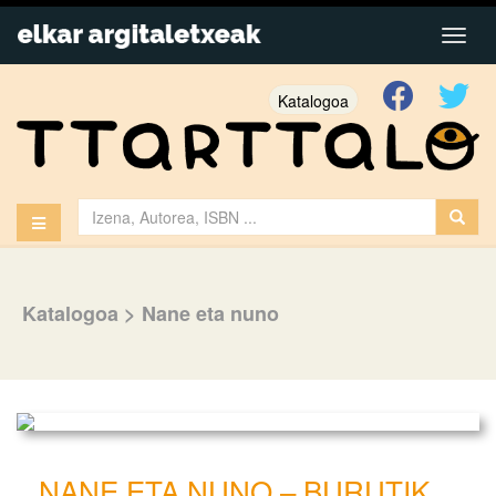
Katalogoa
Katalogoa
>
Nane eta nuno
NANE ETA NUNO – BURUTIK