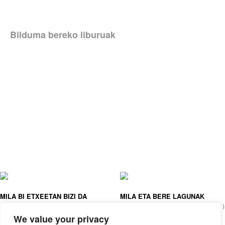
Bilduma bereko liburuak
MILA BI ETXEETAN BIZI DA
MILA ETA BERE LAGUNAK
JUDITH KOPPENS, ANOUK NIJS (IL. )
JUDITH KOPPENS, ANOUK NIJS (IL. )
We value your privacy