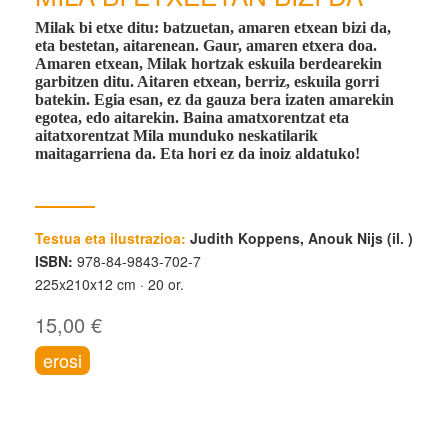
Milak bi etxe ditu: batzuetan, amaren etxean bizi da,
eta bestetan, aitarenean. Gaur, amaren etxera doa.
Amaren etxean, Milak hortzak eskuila berdearekin
garbitzen ditu. Aitaren etxean, berriz, eskuila gorri
batekin. Egia esan, ez da gauza bera izaten amarekin
egotea, edo aitarekin. Baina amatxorentzat eta
aitatxorentzat Mila munduko neskatilarik
maitagarriena da. Eta hori ez da inoiz aldatuko!
Testua eta ilustrazioa:
Judith Koppens, Anouk Nijs (il. )
ISBN:
978-84-9843-702-7
225x210x12 cm
20 or.
15,00 €
erosi