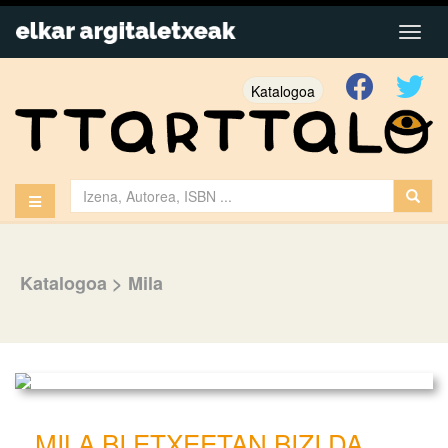
Katalogoa
Katalogoa
>
Mila
MILA BI ETXEETAN BIZI DA