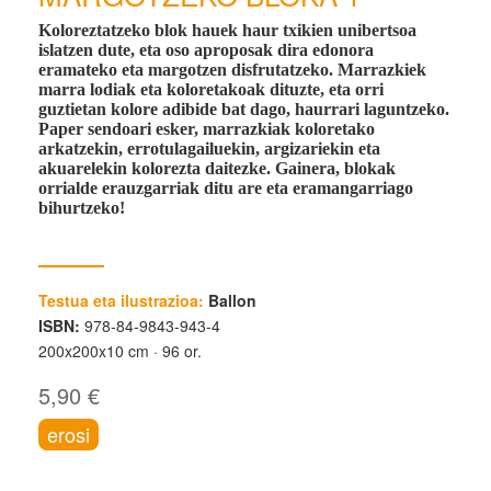
Koloreztatzeko blok hauek haur txikien unibertsoa
islatzen dute, eta oso aproposak dira edonora
eramateko eta margotzen disfrutatzeko. Marrazkiek
marra lodiak eta koloretakoak dituzte, eta orri
guztietan kolore adibide bat dago, haurrari laguntzeko.
Paper sendoari esker, marrazkiak koloretako
arkatzekin, errotulagailuekin, argizariekin eta
akuarelekin kolorezta daitezke. Gainera, blokak
orrialde erauzgarriak ditu are eta eramangarriago
bihurtzeko!
Testua eta ilustrazioa:
Ballon
ISBN:
978-84-9843-943-4
200x200x10 cm
96 or.
5,90 €
erosi