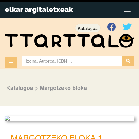
Katalogoa
Katalogoa
>
Margotzeko bloka
MARGOTZEKO BLOKA 1