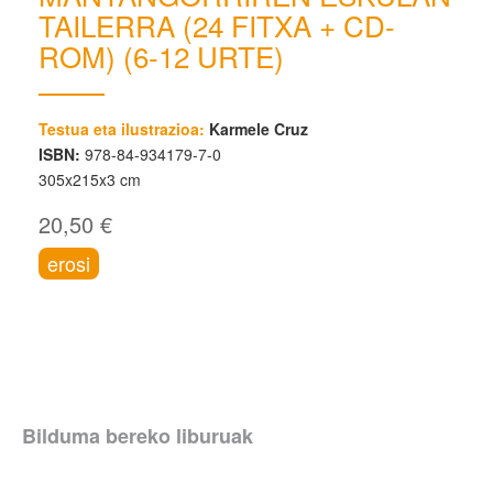
TAILERRA (24 FITXA + CD-
ROM) (6-12 URTE)
Testua eta ilustrazioa:
Karmele Cruz
ISBN:
978-84-934179-7-0
305x215x3 cm
20,50 €
erosi
Bilduma bereko liburuak