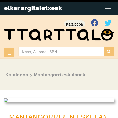
Katalogoa
Katalogoa
>
Mantangorri eskulanak
MANTANGORRIREN ESKULAN