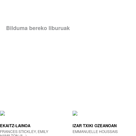
Bilduma bereko liburuak
EKAITZ-LAINOA
IZAR TXIKI OZEANOAN
FRANCES STICKLEY, EMILY
EMMANUELLE HOUSSAIS
HAMILTON (IL. )