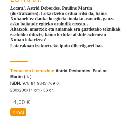
Lotara!,
Astrid Debordes, Pauline Martin
(ilustratzailea):
Lokartzeko ordua iritsi da, baina
Xubanek ez dauka lo egiteko inolako asmorik, gauza
asko baitaude egiteko oraindik etxean…
Aitatxok, amatxok eta amamak era guztietako teknikak
erabiliko dituzte, baina lortuko al dute azkenean
Xuban lokartzea?
Lotarakoan irakurtzeko ipuin dibertigarri bat.
Testua eta ilustrazioa:
Astrid Desbordes, Pauline
Martin (il. )
ISBN:
978-84-9843-769-0
230x200x11 cm
36 or.
14,00 €
erosi