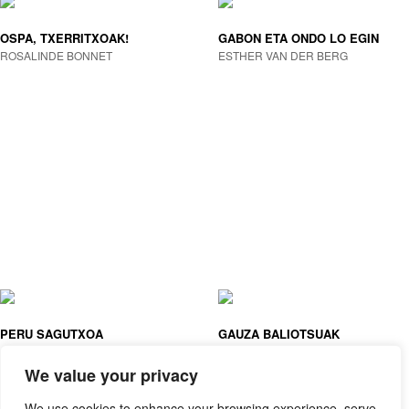
OSPA, TXERRITXOAK!
GABON ETA ONDO LO EGIN
ROSALINDE BONNET
ESTHER VAN DER BERG
PERU SAGUTXOA
GAUZA BALIOTSUAK
JOE TODD-STANTON
ASTRID DESBORDES, PAULINE
MARTIN (IL. )
We value your privacy
We use cookies to enhance your browsing experience, serve