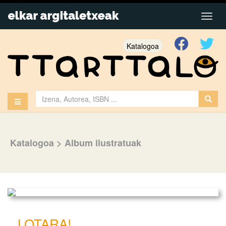
Katalogoa
Katalogoa
>
Album ilustratuak
LOTARA!