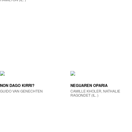
NON DAGO KIRRI?
NEGUAREN OPARIA
GUIDO VAN GENECHTEN
CAMILLE KHOLER, NATHALIE
RAGONDET (IL. )