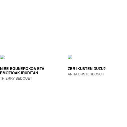
NIRE EGUNEROKOA ETA
ZER IKUSTEN DUZU?
EMOZIOAK IRUDITAN
ANITA BIJSTERBOSCH
THIERRY BEDOUET