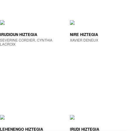
IRUDIDUN HIZTEGIA
NIRE HIZTEGIA
SEVERINE CORDIER, CYNTHIA
XAVIER DENEUX
LACROIX
LEHENENGO HIZTEGIA
IRUDI HIZTEGIA