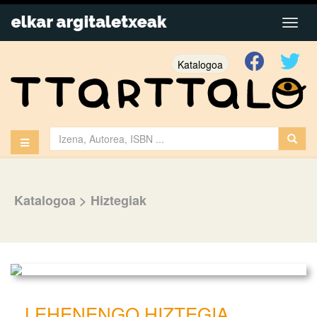
Katalogoa
Katalogoa
>
Hiztegiak
LEHENENGO HIZTEGIA