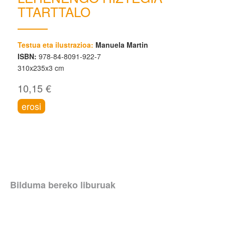
TTARTTALO
Testua eta ilustrazioa:
Manuela Martin
ISBN:
978-84-8091-922-7
310x235x3 cm
10,15 €
erosi
Bilduma bereko liburuak