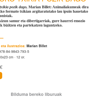
txikia pozik dago,
Marian Billet:
Animaliakumeak dira
zko formato txikian argitaratutako lau ipuin hauetako
onistak.
izun samur eta dibertigarriak, gure haurrei emozio
k bizitzen eta partekatzen laguntzeko.
 eta ilustrazioa:
Marian Billet
78-84-9843-793-5
20x23 cm
12 or.
 €
i
Bilduma bereko liburuak