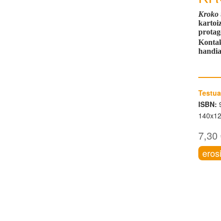
Kroko 
kartoi
protag
Kontak
handia
Testua
ISBN:
9
140x1
7,30
eros