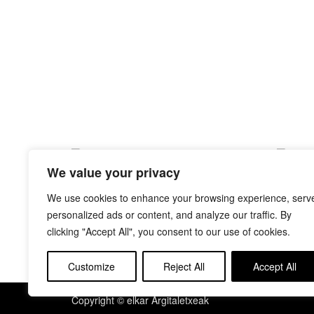
We value your privacy
GAZELA TXIKIA BELDUR DA
LEHOI 
MARIAN BILLET
MARIAN 
We use cookies to enhance your browsing experience, serv
personalized ads or content, and analyze our traffic. By
clicking "Accept All", you consent to our use of cookies.
Customize
Reject All
Accept All
Copyright © elkar Argitaletxeak