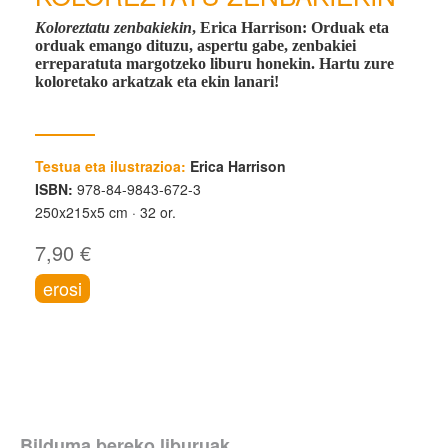
Koloreztatu zenbakiekin
, Erica Harrison:
Orduak eta
orduak emango dituzu, aspertu gabe, zenbakiei
erreparatuta margotzeko liburu honekin. Hartu zure
koloretako arkatzak eta ekin lanari!
Testua eta ilustrazioa:
Erica Harrison
ISBN:
978-84-9843-672-3
250x215x5 cm
32 or.
7,90 €
erosi
Bilduma bereko liburuak