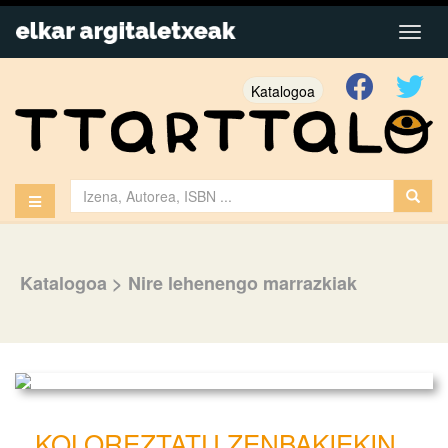
Katalogoa
Katalogoa
>
Nire lehenengo marrazkiak
KOLOREZTATU ZENBAKIEKIN