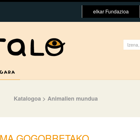
elkar Fundazioa
 GARA
Katalogoa
>
Animalien mundua
IMA GOGORRETAKO