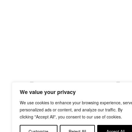
We value your privacy
ANIMALIEN GAUA
KLIMA 
RENE METTLER
NATHALI
We use cookies to enhance your browsing experience, serv
personalized ads or content, and analyze our traffic. By
clicking "Accept All", you consent to our use of cookies.
Customize
Reject All
Accept All