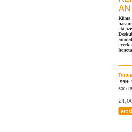
AN
Klima 
basamo
eta oz
Deskub
animal
erreko
honeta
Testua
ISBN:
9
300x1
21,0
eros