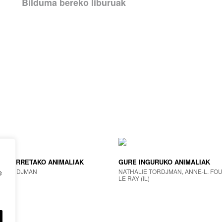
Bilduma bereko liburuak
GOGORRETAKO ANIMALIAK
GURE INGURUKO ANIMALIAK
E TORDJMAN
NATHALIE TORDJMAN, ANNE-L. FO
e
LE RAY (IL)