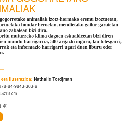
IMALIAK
gogorretako animaliak izotz-hormako eremu izoztuetan,
rtuetako hondar beroetan, mendietako gailur garaietan
eano zabalean bizi dira.
ritu muturreko klima dagoen eskualdeetan bizi diren
ien mundu harrigarria, 500 argazki inguru, lau tolesgarri,
rrak eta informazio harrigarri ugari duen liburu eder
n.
 eta ilustrazioa:
Nathalie Tordjman
78-84-9843-303-6
85x13 cm
0 €
i