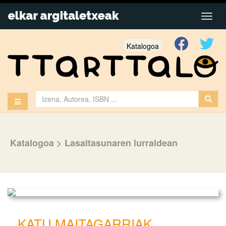
Katalogoa
Katalogoa
>
Lasaitasunaren lurraldean
KATU MAITAGARRIAK