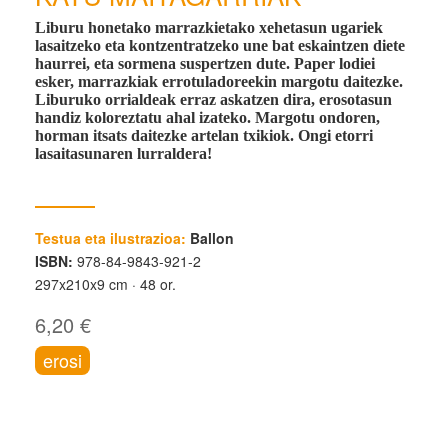
Liburu honetako marrazkietako xehetasun ugariek
lasaitzeko eta kontzentratzeko une bat eskaintzen diete
haurrei, eta sormena suspertzen dute. Paper lodiei
esker, marrazkiak errotuladoreekin margotu daitezke.
Liburuko orrialdeak erraz askatzen dira, erosotasun
handiz koloreztatu ahal izateko. Margotu ondoren,
horman itsats daitezke artelan txikiok. Ongi etorri
lasaitasunaren lurraldera!
Testua eta ilustrazioa:
Ballon
ISBN:
978-84-9843-921-2
297x210x9 cm
48 or.
6,20 €
erosi