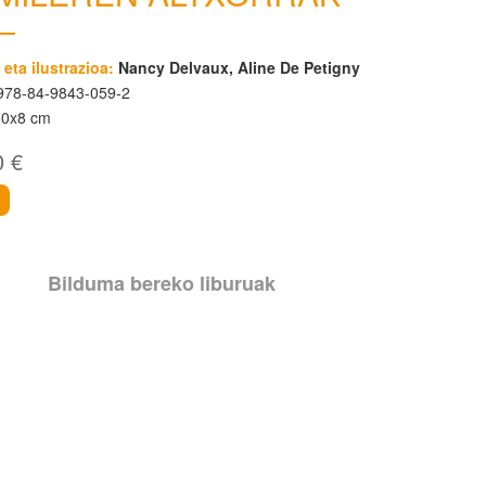
 eta ilustrazioa:
Nancy Delvaux, Aline De Petigny
78-84-9843-059-2
60x8 cm
0 €
i
Bilduma bereko liburuak