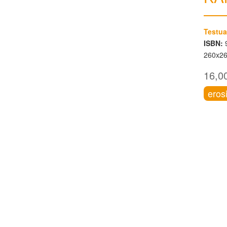
Testua
ISBN:
9
260x2
16,0
eros