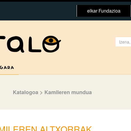
elkar Fundazioa
 GARA
Katalogoa
>
Kamileren mundua
MILEREN ALTXORRAK