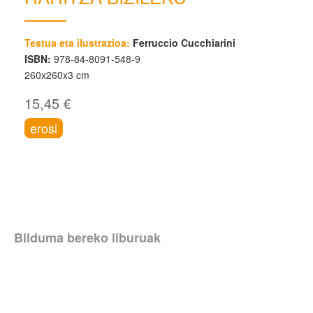
Testua eta ilustrazioa:
Ferruccio Cucchiarini
ISBN:
978-84-8091-548-9
260x260x3 cm
15,45 €
erosi
Bilduma bereko liburuak