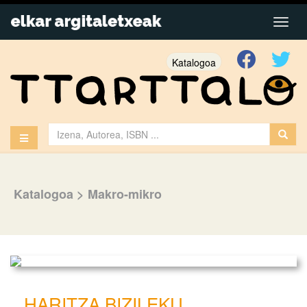
Katalogoa
Katalogoa
>
Makro-mikro
HARITZA BIZILEKU