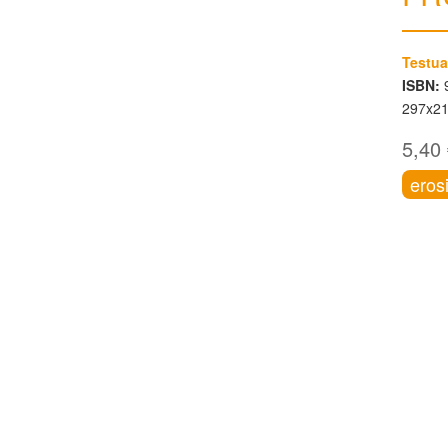
Testua
ISBN:
9
297x2
5,40
eros