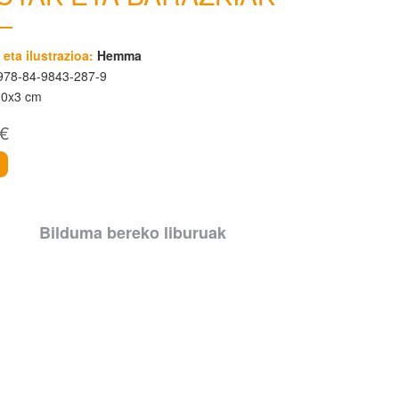
 eta ilustrazioa:
Hemma
78-84-9843-287-9
10x3 cm
 €
i
Bilduma bereko liburuak