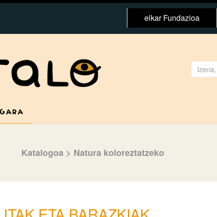
elkar Fundazioa
 GARA
Katalogoa
>
Natura koloreztatzeko
UTAK ETA BARAZKIAK