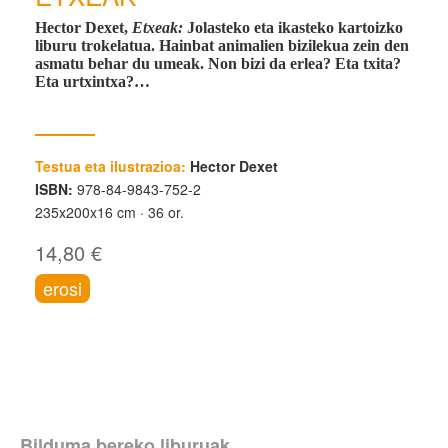
Hector Dexet,
Etxeak:
Jolasteko eta ikasteko kartoizko
liburu trokelatua. Hainbat animalien bizilekua zein den
asmatu behar du umeak. Non bizi da erlea? Eta txita?
Eta urtxintxa?…
Testua eta ilustrazioa:
Hector Dexet
ISBN:
978-84-9843-752-2
235x200x16 cm
36 or.
14,80 €
erosi
Bilduma bereko liburuak