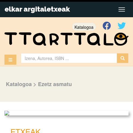
Katalogoa
Katalogoa
>
Ezetz asmatu
ETXEAK